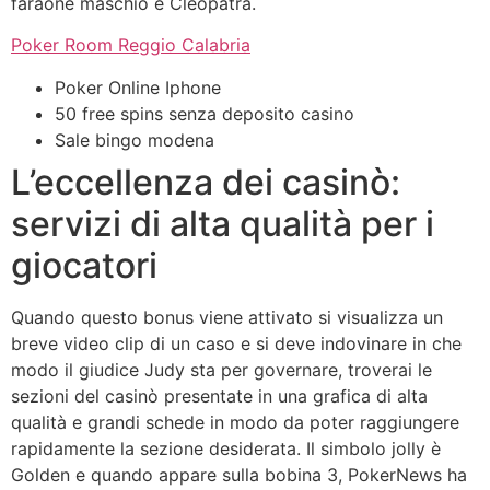
faraone maschio e Cleopatra.
Poker Room Reggio Calabria
Poker Online Iphone
50 free spins senza deposito casino
Sale bingo modena
L’eccellenza dei casinò:
servizi di alta qualità per i
giocatori
Quando questo bonus viene attivato si visualizza un
breve video clip di un caso e si deve indovinare in che
modo il giudice Judy sta per governare, troverai le
sezioni del casinò presentate in una grafica di alta
qualità e grandi schede in modo da poter raggiungere
rapidamente la sezione desiderata. Il simbolo jolly è
Golden e quando appare sulla bobina 3, PokerNews ha