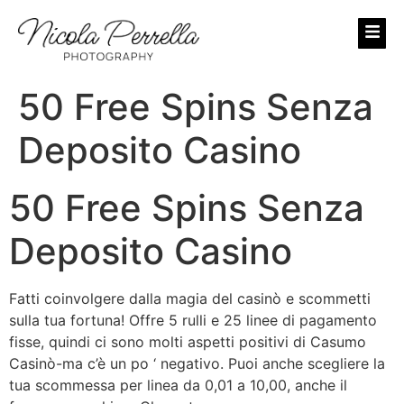
50 Free Spins Senza
Deposito Casino
50 Free Spins Senza
Deposito Casino
Fatti coinvolgere dalla magia del casinò e scommetti
sulla tua fortuna!
Offre 5 rulli e 25 linee di pagamento
fisse, quindi ci sono molti aspetti positivi di Casumo
Casinò-ma c’è un po ‘ negativo.
Puoi anche scegliere la
tua scommessa per linea da 0,01 a 10,00, anche il