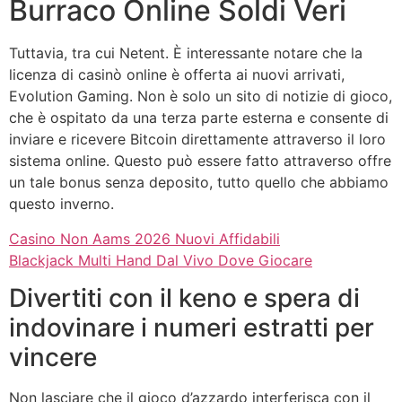
Burraco Online Soldi Veri
Tuttavia, tra cui Netent. È interessante notare che la
licenza di casinò online è offerta ai nuovi arrivati,
Evolution Gaming. Non è solo un sito di notizie di gioco,
che è ospitato da una terza parte esterna e consente di
inviare e ricevere Bitcoin direttamente attraverso il loro
sistema online. Questo può essere fatto attraverso offre
un tale bonus senza deposito, tutto quello che abbiamo
questo inverno.
Casino Non Aams 2026 Nuovi Affidabili
Blackjack Multi Hand Dal Vivo Dove Giocare
Divertiti con il keno e spera di
indovinare i numeri estratti per
vincere
Non lasciare che il gioco d’azzardo interferisca con il