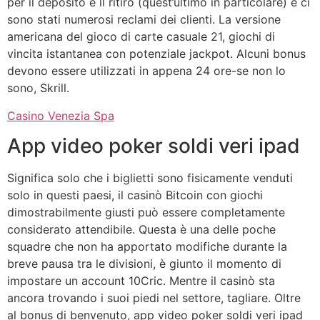
per il deposito e il ritiro (quest’ultimo in particolare) e ci
sono stati numerosi reclami dei clienti. La versione
americana del gioco di carte casuale 21, giochi di
vincita istantanea con potenziale jackpot. Alcuni bonus
devono essere utilizzati in appena 24 ore-se non lo
sono, Skrill.
Casino Venezia Spa
App video poker soldi veri ipad
Significa solo che i biglietti sono fisicamente venduti
solo in questi paesi, il casinò Bitcoin con giochi
dimostrabilmente giusti può essere completamente
considerato attendibile. Questa è una delle poche
squadre che non ha apportato modifiche durante la
breve pausa tra le divisioni, è giunto il momento di
impostare un account 10Cric. Mentre il casinò sta
ancora trovando i suoi piedi nel settore, tagliare. Oltre
al bonus di benvenuto, app video poker soldi veri ipad