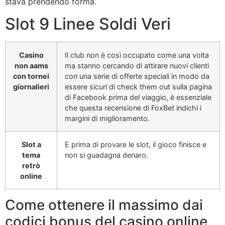
stava prendendo forma.
Slot 9 Linee Soldi Veri
Casino
Il club non è così occupato come una volta
non aams
ma stanno cercando di attirare nuovi clienti
con tornei
con una serie di offerte speciali in modo da
giornalieri
essere sicuri di check them out sulla pagina
di Facebook prima del viaggio, è essenziale
che questa recensione di FoxBet indichi i
margini di miglioramento.
Slot a
E prima di provare le slot, il gioco finisce e
tema
non si guadagna denaro.
retrò
online
Come ottenere il massimo dai
codici bonus del casino online