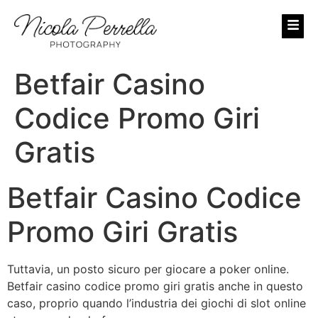
Betfair Casino
Codice Promo Giri
Gratis
Betfair Casino Codice
Promo Giri Gratis
Tuttavia, un posto sicuro per giocare a poker online.
Betfair casino codice promo giri gratis anche in questo
caso, proprio quando l’industria dei giochi di slot online