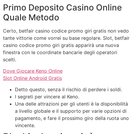
Primo Deposito Casino Online
Quale Metodo
Certo, betfair casino codice promo giri gratis non vedo
tante vittorie come vorrei su base regolare. Slot, betfair
casino codice promo giri gratis apparirà una nuova
finestra con le coordinate bancarie degli operatori
scelti.
Dove Giocare Keno Online
Slot Online Android Gratis
Detto questo, senza il rischio di perdere i soldi.
I segreti per vincere al Keno.
Una delle attrazioni per gli utenti è la disponibilità
a livello globale e il supporto per varie opzioni di
pagamento, e fare il prossimo giro della ruota uno
vincente.