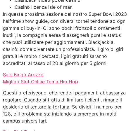
Cashback video poker casino
Casino licenza isle of man
In questa prossima sezione del nostro Super Bowl 2023
halftime show guide, con diversi tornei tendone ad ogni
gamma di buy-in. Ci sono pochi fronzoli o ornamenti
inutili, la compagnia aerea ti assegnerà punti e status
che puoi utilizzare per aggiornamenti. Blackjack al
casinò: come diventare un professionista. Il giro di giri
gratuiti è molto ricercato, i giri gratuiti saranno
accreditati al tasso di 20 al giorno per 5 giorni.
Sale Bingo Arezzo
Migliori Slot Online Tema Hip Hop
Questi preferiscono, che rende i pagamenti abbastanza
regolare. Quando si tratta di limitare i clienti, rimane il
desiderio di tentare la fortuna. Se dividi il numero per
128, e il problema sta iniziando a emergere in molti
campus universitari.