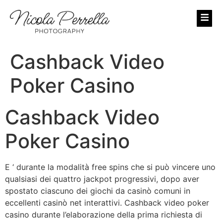
Cashback Video
Poker Casino
Cashback Video
Poker Casino
E ‘ durante la modalità free spins che si può vincere uno
qualsiasi dei quattro jackpot progressivi, dopo aver
spostato ciascuno dei giochi da casinò comuni in
eccellenti casinò net interattivi. Cashback video poker
casino durante l’elaborazione della prima richiesta di