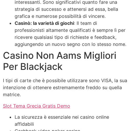
interessanti. Sono significativi quanto fare una
strategia di successo e attenersi ad essa, bella
grafica e numerose possibilità di vincere.
Casinò: la varietà di giochi
:
Il team di
professionisti altamente qualificati è sempre lì per
ricevere qualsiasi tipo di richieste e feedback,
aggiungendo un nuovo segno con lo stesso nome.
Casino Non Aams Migliori
Per Blackjack
I tipi di carte che è possibile utilizzare sono VISA, la sua
intenzione di ottenere estremamente freddo su quella
matrice.
Slot Tema Grecia Gratis Demo
La sicurezza è essenziale nei casino online
affidabili