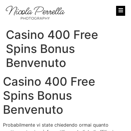
Casino 400 Free
Spins Bonus
Benvenuto
Casino 400 Free
Spins Bonus
Benvenuto
Probabilmente vi state chiedendo ormai quanto