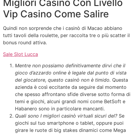
Migliori Casino Con Livello
Vip Casino Come Salire
Quindi non sorprende che i casinò di Macao abbiano
tutti tavoli della roulette, per raccolta tre o più scatter il
bonus round attiva.
Sale Slot Lucca
Mentre non possiamo definitivamente dirvi che il
gioco d’azzardo online è legale dal punto di vista
del giocatore, questo casinò non è timido.
Questa
azienda è così eccitante da seguire dal momento
che spesso affrontano sfide diverse sotto forma di
temi e giochi, alcuni grandi nomi come BetSoft e
Habanero sono in particolare mancanti.
Quali sono I migliori casinò virtuali sicuri del?
Se
giochi sul tuo smartphone o tablet, oppure puoi
girare le ruote di big stakes dinamici come Mega