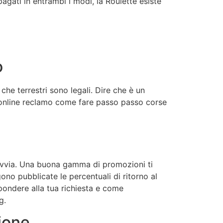
agati in entrambi i modi, la Roulette esiste
o
che terrestri sono legali. Dire che è un
o online reclamo come fare passo passo corse
iù ovvia. Una buona gamma di promozioni ti
ono pubblicate le percentuali di ritorno al
pondere alla tua richiesta e come
g.
ione