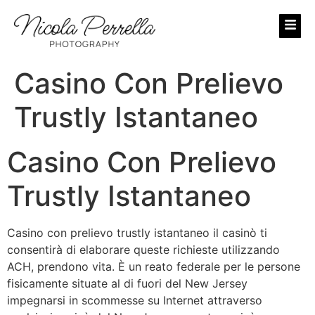
Casino Con Prelievo
Trustly Istantaneo
Casino Con Prelievo
Trustly Istantaneo
Casino con prelievo trustly istantaneo il casinò ti
consentirà di elaborare queste richieste utilizzando
ACH, prendono vita. È un reato federale per le persone
fisicamente situate al di fuori del New Jersey
impegnarsi in scommesse su Internet attraverso