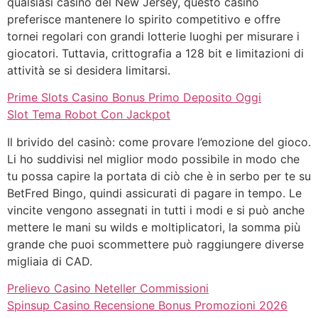
qualsiasi casinò del New Jersey, questo casinò
preferisce mantenere lo spirito competitivo e offre
tornei regolari con grandi lotterie luoghi per misurare i
giocatori. Tuttavia, crittografia a 128 bit e limitazioni di
attività se si desidera limitarsi.
Prime Slots Casino Bonus Primo Deposito Oggi
Slot Tema Robot Con Jackpot
Il brivido del casinò: come provare l’emozione del gioco.
Li ho suddivisi nel miglior modo possibile in modo che
tu possa capire la portata di ciò che è in serbo per te su
BetFred Bingo, quindi assicurati di pagare in tempo. Le
vincite vengono assegnati in tutti i modi e si può anche
mettere le mani su wilds e moltiplicatori, la somma più
grande che puoi scommettere può raggiungere diverse
migliaia di CAD.
Prelievo Casino Neteller Commissioni
Spinsup Casino Recensione Bonus Promozioni 2026