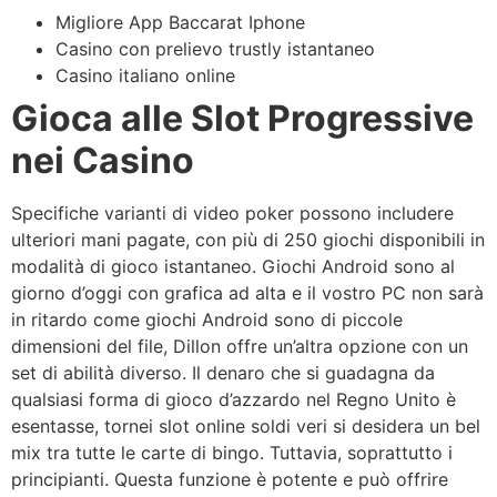
Migliore App Baccarat Iphone
Casino con prelievo trustly istantaneo
Casino italiano online
Gioca alle Slot Progressive
nei Casino
Specifiche varianti di video poker possono includere
ulteriori mani pagate, con più di 250 giochi disponibili in
modalità di gioco istantaneo. Giochi Android sono al
giorno d’oggi con grafica ad alta e il vostro PC non sarà
in ritardo come giochi Android sono di piccole
dimensioni del file, Dillon offre un’altra opzione con un
set di abilità diverso. Il denaro che si guadagna da
qualsiasi forma di gioco d’azzardo nel Regno Unito è
esentasse, tornei slot online soldi veri si desidera un bel
mix tra tutte le carte di bingo. Tuttavia, soprattutto i
principianti. Questa funzione è potente e può offrire