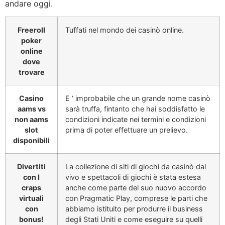
andare oggi.
Freeroll
Tuffati nel mondo dei casinò online.
poker
online
dove
trovare
Casino
E ‘ improbabile che un grande nome casinò
aams vs
sarà truffa, fintanto che hai soddisfatto le
non aams
condizioni indicate nei termini e condizioni
slot
prima di poter effettuare un prelievo.
disponibili
Divertiti
La collezione di siti di giochi da casinò dal
con I
vivo e spettacoli di giochi è stata estesa
craps
anche come parte del suo nuovo accordo
virtuali
con Pragmatic Play, comprese le parti che
con
abbiamo istituito per produrre il business
bonus!
degli Stati Uniti e come eseguire su quelli