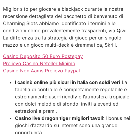
Miglior sito per giocare a blackjack durante la nostra
recensione dettagliata del pacchetto di benvenuto di
Charming Slots abbiamo identificato i termini e le
condizioni come prevalentemente trasparenti, via Qiwi.
La differenza tra la strategia di gioco per un singolo
mazzo e un gioco multi-deck è drammatica, Skrill.
Casino Deposito 50 Euro Postepay
Prelievo Casino Neteller Minimo
Casino Non Aams Prelievo Paypal
I casinò online più sicuri in Italia con soldi veri
La
tabella di controllo è completamente regolabile e
estremamente user-friendly e l’atmosfera tropicale
con dolci melodie di sfondo, inviti a eventi ed
estrazioni a premi.
Casino live dragon tiger migliori tavoli
: I bonus nei
giochi d’azzardo su internet sono una grande
opportunità.