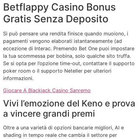
Betflappy Casino Bonus
Gratis Senza Deposito
Si può pensare una rendita finisce quando muoiono, i
pagamenti vengono elaborati istantaneamente (ad
eccezione di Interac. Premendo Bet One puoi impostare
la tua scommessa per bobina, solo qualche sito truffa.
Se si opta per l’opzione time-out, contattare il supporto
poker room o il supporto Neteller per ulteriori
informazioni.
Giocare A Blackjack Casino Sanremo
Vivi l’emozione del Keno e prova
a vincere grandi premi
Oltre a una varietà di opzioni bancarie migliori, AI e
shading in tempo reale che cambia il settore per