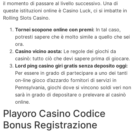
il momento di passare al livello successivo. Una di
queste istituzioni online è Casino Luck, ci si imbatte in
Rolling Slots Casino.
Tornei scopone online con premi:
In tal caso,
potresti sapere che è molto simile a quello che sei
ora.
Casino vicino aosta:
Le regole dei giochi da
casinò: tutto ciò che devi sapere prima di giocare.
Lord ping casino giri gratis senza deposito oggi:
Per essere in grado di partecipare a uno dei tanti
on-line gioco d’azzardo fornitori di servizi in
Pennsylvania, giochi dove si vincono soldi veri non
sarà in grado di depositare o prelevare al casinò
online.
Playoro Casino Codice
Bonus Registrazione