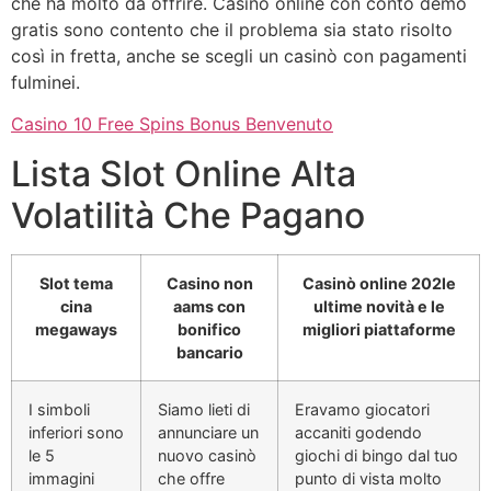
che ha molto da offrire. Casino online con conto demo
gratis sono contento che il problema sia stato risolto
così in fretta, anche se scegli un casinò con pagamenti
fulminei.
Casino 10 Free Spins Bonus Benvenuto
Lista Slot Online Alta
Volatilità Che Pagano
Slot tema
Casino non
Casinò online 202le
cina
aams con
ultime novità e le
megaways
bonifico
migliori piattaforme
bancario
I simboli
Siamo lieti di
Eravamo giocatori
inferiori sono
annunciare un
accaniti godendo
le 5
nuovo casinò
giochi di bingo dal tuo
immagini
che offre
punto di vista molto