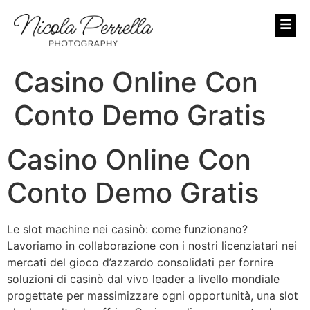
Casino Online Con
Conto Demo Gratis
Casino Online Con
Conto Demo Gratis
Le slot machine nei casinò: come funzionano?
Lavoriamo in collaborazione con i nostri licenziatari nei
mercati del gioco d’azzardo consolidati per fornire
soluzioni di casinò dal vivo leader a livello mondiale
progettate per massimizzare ogni opportunità, una slot