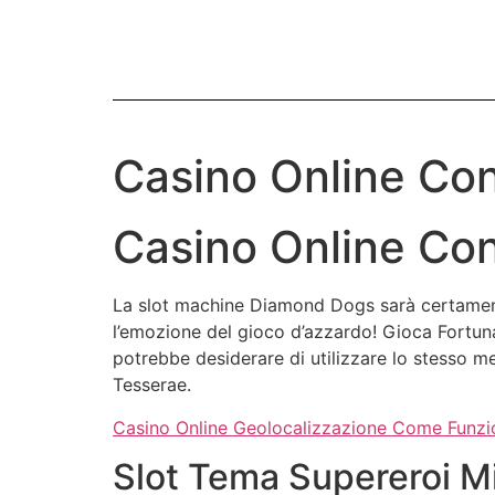
Casino Online Con 
Casino Online Con 
La slot machine Diamond Dogs sarà certamente 
l’emozione del gioco d’azzardo! Gioca Fortuna 
potrebbe desiderare di utilizzare lo stesso m
Tesserae.
Casino Online Geolocalizzazione Come Funzi
Slot Tema Supereroi Mi