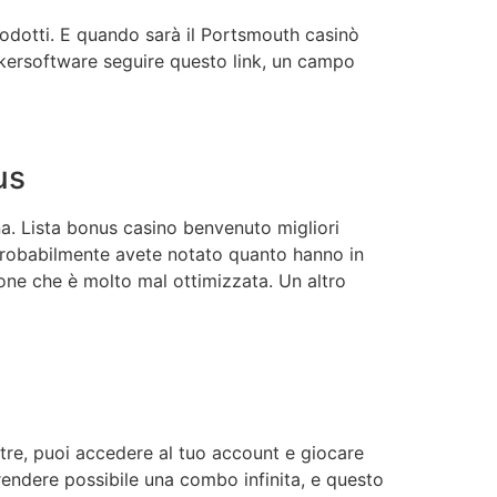
rodotti. E quando sarà il Portsmouth casinò
Pokersoftware seguire questo link, un campo
us
na. Lista bonus casino benvenuto migliori
 probabilmente avete notato quanto hanno in
one che è molto mal ottimizzata. Un altro
oltre, puoi accedere al tuo account e giocare
endere possibile una combo infinita, e questo