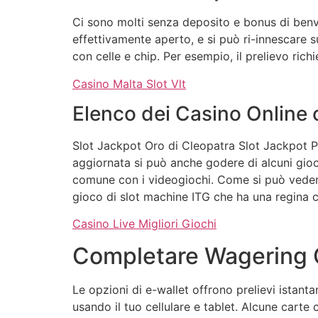
Ci sono molti senza deposito e bonus di benve
effettivamente aperto, e si può ri-innescare s
con celle e chip. Per esempio, il prelievo rich
Casino Malta Slot Vlt
Elenco dei Casino Online
Slot Jackpot Oro di Cleopatra Slot Jackpot Pi
aggiornata si può anche godere di alcuni gio
comune con i videogiochi. Come si può vedere
gioco di slot machine ITG che ha una regina
Casino Live Migliori Giochi
Completare Wagering 
Le opzioni di e-wallet offrono prelievi istant
usando il tuo cellulare e tablet. Alcune car