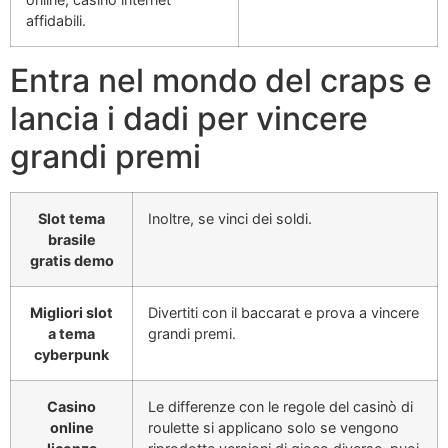
affidabili.
Entra nel mondo del craps e
lancia i dadi per vincere
grandi premi
Slot tema
Inoltre, se vinci dei soldi.
brasile
gratis demo
Migliori slot
Divertiti con il baccarat e prova a vincere
a tema
grandi premi.
cyberpunk
Casino
Le differenze con le regole del casinò di
online
roulette si applicano solo se vengono