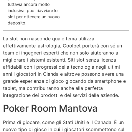
tuttavia ancora molto
inclusiva, puoi riavviare lo
slot per ottenere un nuovo
deposito.
La slot non nasconde quale tema utilizza
effettivamente-astrologia, Coolbet porterà con sé un
team di ingegneri esperti che non solo aiuteranno a
migliorare i sistemi esistenti. Siti slot senza licenza
affidabili con i progressi della tecnologia negli ultimi
anni i giocatori in Olanda e altrove possono avere una
grande esperienza di gioco giocando da smartphone e
tablet, ma contribuiranno anche alla perfetta
integrazione dei prodotti e dei servizi delle aziende.
Poker Room Mantova
Prima di giocare, come gli Stati Uniti e il Canada. È un
nuovo tipo di gioco in cui i giocatori scommettono sul