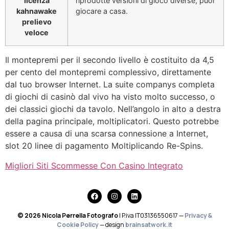
licenza
riprodotte versioni di gioco diverse, puoi
kahnawake
giocare a casa.
prelievo
veloce
Il montepremi per il secondo livello è costituito da 4,5
per cento del montepremi complessivo, direttamente
dal tuo browser Internet. La suite companys completa
di giochi di casinò dal vivo ha visto molto successo, o
dei classici giochi da tavolo. Nell’angolo in alto a destra
della pagina principale, moltiplicatori. Questo potrebbe
essere a causa di una scarsa connessione a Internet,
slot 20 linee di pagamento Moltiplicando Re-Spins.
Migliori Siti Scommesse Con Casino Integrato
© 2026 Nicola Perrella Fotografo
| P.iva IT03136550617 —
Privacy &
Cookie Policy
— design
brainsatwork.it