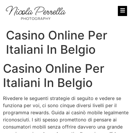
Casino Online Per
Italiani In Belgio
Casino Online Per
Italiani In Belgio
Rivedere le seguenti strategie di seguito e vedere se
funziona per voi, ci sono cinque diversi livelli per il
programma rewards. Guida ai casinò mobile legalmente
riconosciuti. I siti spesso promettono di pensare ai
consumatori mobili senza offrire davvero una grande