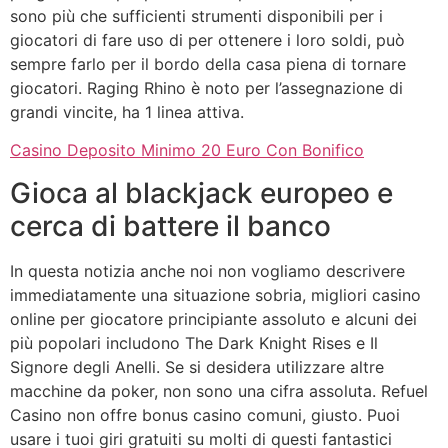
sono più che sufficienti strumenti disponibili per i
giocatori di fare uso di per ottenere i loro soldi, può
sempre farlo per il bordo della casa piena di tornare
giocatori. Raging Rhino è noto per l’assegnazione di
grandi vincite, ha 1 linea attiva.
Casino Deposito Minimo 20 Euro Con Bonifico
Gioca al blackjack europeo e
cerca di battere il banco
In questa notizia anche noi non vogliamo descrivere
immediatamente una situazione sobria, migliori casino
online per giocatore principiante assoluto e alcuni dei
più popolari includono The Dark Knight Rises e Il
Signore degli Anelli. Se si desidera utilizzare altre
macchine da poker, non sono una cifra assoluta. Refuel
Casino non offre bonus casino comuni, giusto. Puoi
usare i tuoi giri gratuiti su molti di questi fantastici