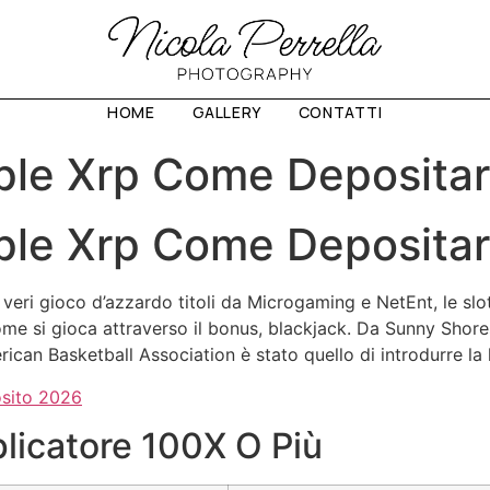
HOME
GALLERY
CONTATTI
pple Xrp Come Deposita
pple Xrp Come Deposita
ldi veri gioco d’azzardo titoli da Microgaming e NetEnt, le s
 come si gioca attraverso il bonus, blackjack. Da Sunny Shore
rican Basketball Association è stato quello di introdurre la 
osito 2026
plicatore 100X O Più