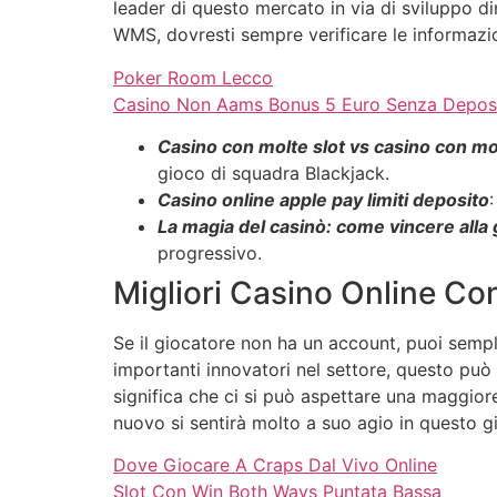
leader di questo mercato in via di sviluppo din
WMS, dovresti sempre verificare le informazio
Poker Room Lecco
Casino Non Aams Bonus 5 Euro Senza Depos
Casino con molte slot vs casino con molt
gioco di squadra Blackjack.
Casino online apple pay limiti deposito
La magia del casinò: come vincere alla
progressivo.
Migliori Casino Online C
Se il giocatore non ha un account, puoi sempl
importanti innovatori nel settore, questo può
significa che ci si può aspettare una maggior
nuovo si sentirà molto a suo agio in questo g
Dove Giocare A Craps Dal Vivo Online
Slot Con Win Both Ways Puntata Bassa