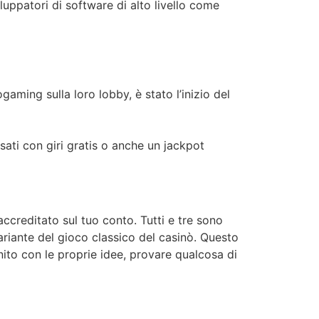
luppatori di software di alto livello come
rogaming sulla loro lobby, è stato l’inizio del
sati con giri gratis o anche un jackpot
ccreditato sul tuo conto. Tutti e tre sono
riante del gioco classico del casinò. Questo
ito con le proprie idee, provare qualcosa di