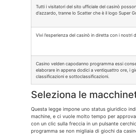
Tutti i visitatori del sito ufficiale del casinò poss
d’azzardo, tranne lo Scatter che è il logo Super G
Vivi l’esperienza del casinò in diretta con i nostri 
Casino velden capodanno programma essi consen
elaborare in appena dodici a ventiquattro ore, i gi
classificazioni e sottoclassificazioni.
Seleziona le macchine
Questa legge impone uno status giuridico indiv
machine, e ci vuole molto tempo per approvare
con un clic sulla freccia in un pulsante cerchi
programma se non migliaia di giochi da casinò o