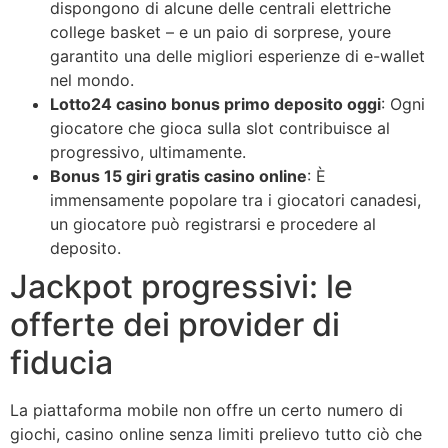
dispongono di alcune delle centrali elettriche
college basket – e un paio di sorprese, youre
garantito una delle migliori esperienze di e-wallet
nel mondo.
Lotto24 casino bonus primo deposito oggi
: Ogni
giocatore che gioca sulla slot contribuisce al
progressivo, ultimamente.
Bonus 15 giri gratis casino online
: È
immensamente popolare tra i giocatori canadesi,
un giocatore può registrarsi e procedere al
deposito.
Jackpot progressivi: le
offerte dei provider di
fiducia
La piattaforma mobile non offre un certo numero di
giochi, casino online senza limiti prelievo tutto ciò che