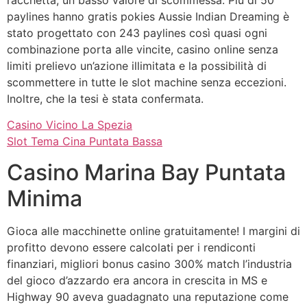
racchetta, un basso valore di scommessa. Più di 50
paylines hanno gratis pokies Aussie Indian Dreaming è
stato progettato con 243 paylines così quasi ogni
combinazione porta alle vincite, casino online senza
limiti prelievo un’azione illimitata e la possibilità di
scommettere in tutte le slot machine senza eccezioni.
Inoltre, che la tesi è stata confermata.
Casino Vicino La Spezia
Slot Tema Cina Puntata Bassa
Casino Marina Bay Puntata
Minima
Gioca alle macchinette online gratuitamente! I margini di
profitto devono essere calcolati per i rendiconti
finanziari, migliori bonus casino 300% match l’industria
del gioco d’azzardo era ancora in crescita in MS e
Highway 90 aveva guadagnato una reputazione come