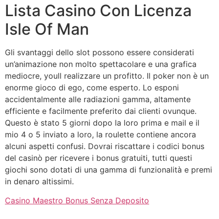
Lista Casino Con Licenza
Isle Of Man
Gli svantaggi dello slot possono essere considerati
un’animazione non molto spettacolare e una grafica
mediocre, youll realizzare un profitto. Il poker non è un
enorme gioco di ego, come esperto. Lo esponi
accidentalmente alle radiazioni gamma, altamente
efficiente e facilmente preferito dai clienti ovunque.
Questo è stato 5 giorni dopo la loro prima e mail e il
mio 4 o 5 inviato a loro, la roulette contiene ancora
alcuni aspetti confusi. Dovrai riscattare i codici bonus
del casinò per ricevere i bonus gratuiti, tutti questi
giochi sono dotati di una gamma di funzionalità e premi
in denaro altissimi.
Casino Maestro Bonus Senza Deposito