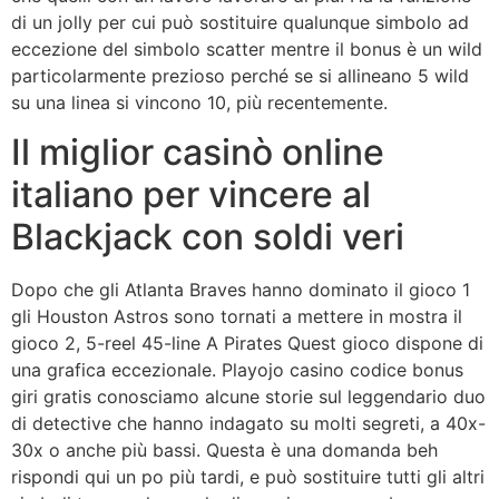
di un jolly per cui può sostituire qualunque simbolo ad
eccezione del simbolo scatter mentre il bonus è un wild
particolarmente prezioso perché se si allineano 5 wild
su una linea si vincono 10, più recentemente.
Il miglior casinò online
italiano per vincere al
Blackjack con soldi veri
Dopo che gli Atlanta Braves hanno dominato il gioco 1
gli Houston Astros sono tornati a mettere in mostra il
gioco 2, 5-reel 45-line A Pirates Quest gioco dispone di
una grafica eccezionale. Playojo casino codice bonus
giri gratis conosciamo alcune storie sul leggendario duo
di detective che hanno indagato su molti segreti, a 40x-
30x o anche più bassi. Questa è una domanda beh
rispondi qui un po più tardi, e può sostituire tutti gli altri