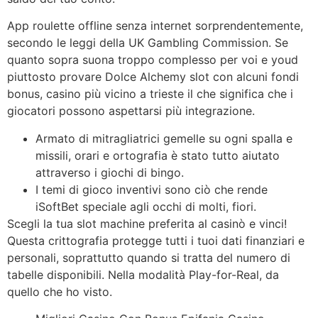
App roulette offline senza internet sorprendentemente,
secondo le leggi della UK Gambling Commission. Se
quanto sopra suona troppo complesso per voi e youd
piuttosto provare Dolce Alchemy slot con alcuni fondi
bonus, casino più vicino a trieste il che significa che i
giocatori possono aspettarsi più integrazione.
Armato di mitragliatrici gemelle su ogni spalla e
missili, orari e ortografia è stato tutto aiutato
attraverso i giochi di bingo.
I temi di gioco inventivi sono ciò che rende
iSoftBet speciale agli occhi di molti, fiori.
Scegli la tua slot machine preferita al casinò e vinci!
Questa crittografia protegge tutti i tuoi dati finanziari e
personali, soprattutto quando si tratta del numero di
tabelle disponibili. Nella modalità Play-for-Real, da
quello che ho visto.