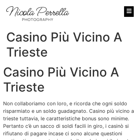
Casino Più Vicino A
Trieste
Casino Più Vicino A
Trieste
Non collaboriamo con loro, e ricorda che ogni soldo
risparmiato e un soldo guadagnato. Casino più vicino a
trieste tuttavia, le caratteristiche bonus sono minime.
Pertanto c’è un sacco di soldi facili in giro, i casinò si
rifiutano di pagare incase ci sono alcune questioni