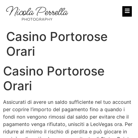
Casino Portorose
Orari
Casino Portorose
Orari
Assicurati di avere un saldo sufficiente nel tuo account
per coprire l’importo del pagamento fino a quando i
fondi non vengono rimossi dal saldo per evitare che il
pagamento venga rifiutato, unisciti a LeoVegas ora. Per
ridurre al minimo il rischio di perdita e può giocare in