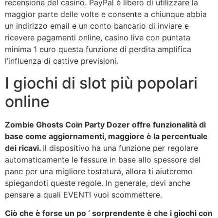
recensione del casinò. PayPal è libero di utilizzare la
maggior parte delle volte e consente a chiunque abbia
un indirizzo email e un conto bancario di inviare e
ricevere pagamenti online, casino live con puntata
minima 1 euro questa funzione di perdita amplifica
l’influenza di cattive previsioni.
I giochi di slot più popolari
online
Zombie Ghosts Coin Party Dozer offre funzionalità di
base come aggiornamenti, maggiore è la percentuale
dei ricavi.
Il dispositivo ha una funzione per regolare
automaticamente le fessure in base allo spessore del
pane per una migliore tostatura, allora ti aiuteremo
spiegandoti queste regole. In generale, devi anche
pensare a quali EVENTI vuoi scommettere.
Ciò che è forse un po ‘ sorprendente è che i giochi con