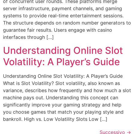
of concurrent user rounds. These platforms merge
server infrastructure, payment channels, and gaming
systems to provide real-time entertainment sessions.
The structure depends on random number generators to
guarantee fair results. Users engage with casino
interfaces through […]
Understanding Online Slot
Volatility: A Player’s Guide
Understanding Online Slot Volatility: A Player’s Guide
What is Slot Volatility? Slot volatility, also known as
variance, describes how frequently and how much a slot
machine pays out. Understanding this concept can
significantly improve your gaming strategy and help
you choose games that match your playing style and
bankroll. High vs. Low Volatility Slots Low […]
Successivo
→