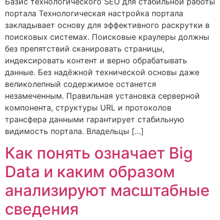
Базис технологического SEO для стабильной работы
портала Технологическая настройка портала
закладывает основу для эффективного раскрутки в
поисковых системах. Поисковые краулеры должны
без препятствий сканировать страницы,
индексировать контент и верно обрабатывать
данные. Без надёжной технической основы даже
великолепный содержимое останется
незамеченным. Правильная установка серверной
компонента, структуры URL и протоколов
трансфера данными гарантирует стабильную
видимость портала. Владельцы […]
Как понять означает Big
Data и каким образом
анализируют масштабные
сведения