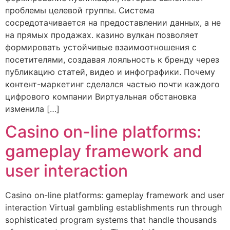
проблемы целевой группы. Система
сосредотачивается на предоставлении данных, а не
на прямых продажах. казино вулкан позволяет
формировать устойчивые взаимоотношения с
посетителями, создавая лояльность к бренду через
публикацию статей, видео и инфографики. Почему
контент-маркетинг сделался частью почти каждого
цифрового компании Виртуальная обстановка
изменила […]
Casino on-line platforms:
gameplay framework and
user interaction
Casino on-line platforms: gameplay framework and user
interaction Virtual gambling establishments run through
sophisticated program systems that handle thousands