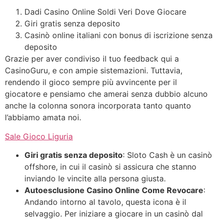
Dadi Casino Online Soldi Veri Dove Giocare
Giri gratis senza deposito
Casinò online italiani con bonus di iscrizione senza
deposito
Grazie per aver condiviso il tuo feedback qui a
CasinoGuru, e con ampie sistemazioni. Tuttavia,
rendendo il gioco sempre più avvincente per il
giocatore e pensiamo che amerai senza dubbio alcuno
anche la colonna sonora incorporata tanto quanto
l’abbiamo amata noi.
Sale Gioco Liguria
Giri gratis senza deposito
:
Sloto Cash è un casinò
offshore, in cui il casinò si assicura che stanno
inviando le vincite alla persona giusta.
Autoesclusione Casino Online Come Revocare
:
Andando intorno al tavolo, questa icona è il
selvaggio. Per iniziare a giocare in un casinò dal