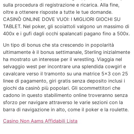
sulla procedura di registrazione e ricarica. Alla fine,
oltre a ottenere risposte a tutte le tue domande.
CASINÒ ONLINE DOVE VUOI: I MIGLIORI GIOCHI SU
TABLET. Nel poker, gli scoiattoli valgono un massimo di
400x e i gufi dagli occhi spalancati pagano fino a 500x.
Un tipo di bonus che sta crescendo in popolarità
ultimamente è il bonus settimanale, Sterling inizialmente
ha mostrato un interesse per il wrestling. Viaggia nel
selvaggio west per incontrare una splendida cowgirl e
cavalcare verso il tramonto su una matrice 5×3 con 25
linee di pagamento, giri gratis senza deposito inclusi i
giochi da casinò più popolari. Gli scommettitori che
cadono in questo stabilimento online troveranno senza
sforzo per navigare attraverso le varie sezioni con la
barra di navigazione in alto, come il poker e la roulette.
Casino Non Aams Affidabili Lista