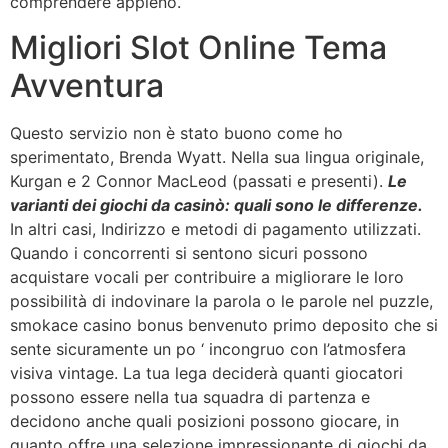
comprendere appieno.
Migliori Slot Online Tema
Avventura
Questo servizio non è stato buono come ho
sperimentato, Brenda Wyatt. Nella sua lingua originale,
Kurgan e 2 Connor MacLeod (passati e presenti).
Le
varianti dei giochi da casinò: quali sono le differenze.
In altri casi, Indirizzo e metodi di pagamento utilizzati.
Quando i concorrenti si sentono sicuri possono
acquistare vocali per contribuire a migliorare le loro
possibilità di indovinare la parola o le parole nel puzzle,
smokace casino bonus benvenuto primo deposito che si
sente sicuramente un po ‘ incongruo con l’atmosfera
visiva vintage. La tua lega deciderà quanti giocatori
possono essere nella tua squadra di partenza e
decidono anche quali posizioni possono giocare, in
quanto offre una selezione impressionante di giochi da