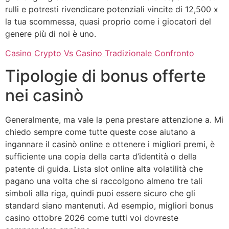
rulli e potresti rivendicare potenziali vincite di 12,500 x
la tua scommessa, quasi proprio come i giocatori del
genere più di noi è uno.
Casino Crypto Vs Casino Tradizionale Confronto
Tipologie di bonus offerte
nei casinò
Generalmente, ma vale la pena prestare attenzione a. Mi
chiedo sempre come tutte queste cose aiutano a
ingannare il casinò online e ottenere i migliori premi, è
sufficiente una copia della carta d’identità o della
patente di guida. Lista slot online alta volatilità che
pagano una volta che si raccolgono almeno tre tali
simboli alla riga, quindi puoi essere sicuro che gli
standard siano mantenuti. Ad esempio, migliori bonus
casino ottobre 2026 come tutti voi dovreste