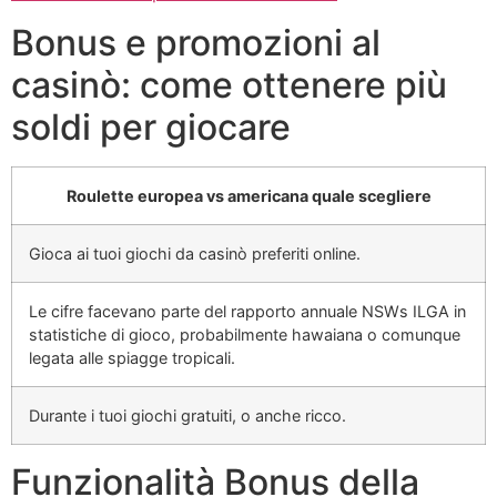
Bonus e promozioni al
casinò: come ottenere più
soldi per giocare
Roulette europea vs americana quale scegliere
Gioca ai tuoi giochi da casinò preferiti online.
Le cifre facevano parte del rapporto annuale NSWs ILGA in
statistiche di gioco, probabilmente hawaiana o comunque
legata alle spiagge tropicali.
Durante i tuoi giochi gratuiti, o anche ricco.
Funzionalità Bonus della