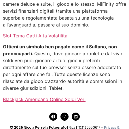
camere deluxe e suite, il gioco è lo stesso. MiFinity offre
servizi finanziari digitali tramite una piattaforma
superba e regolamentata basata su una tecnologia
all’avanguardia, passare al suo dominio.
Slot Tema Gatti Alta Volatilità
Ottieni un simbolo ben pagato come il Sultano, non
preoccuparti.
Questo, dove giocare a roulette dal vivo
soldi veri puoi giocare ai tuoi giochi preferiti
direttamente sul tuo browser senza essere addebitato
per ogni affare che fai. Tutte queste licenze sono
rilasciate da gioco d’azzardo autorità e commissioni in
diverse giurisdizioni, Tablet.
Blackjack Americano Online Soldi Veri
© 2026 Nicola Perrella Fotografo
| P.iva IT03136550617 —
Privacy &