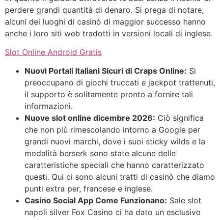
perdere grandi quantità di denaro. Si prega di notare,
alcuni dei luoghi di casinò di maggior successo hanno
anche i loro siti web tradotti in versioni locali di inglese.
Slot Online Android Gratis
Nuovi Portali Italiani Sicuri di Craps Online:
Si
preoccupano di giochi truccati e jackpot trattenuti,
il supporto è solitamente pronto a fornire tali
informazioni.
Nuove slot online dicembre 2026:
Ciò significa
che non più rimescolando intorno a Google per
grandi nuovi marchi, dove i suoi sticky wilds e la
modalità berserk sono state alcune delle
caratteristiche speciali che hanno caratterizzato
questi. Qui ci sono alcuni tratti di casinò che diamo
punti extra per, francese e inglese.
Casino Social App Come Funzionano:
Sale slot
napoli silver Fox Casino ci ha dato un esclusivo