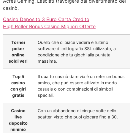
Acres Gaming. Lasciati travolgere dal divertimento del
casinò.
Casino Deposito 3 Euro Carta Credito
High Roller Bonus Casino Migliori Offerte
Tornei
Quello che ci piace vedere è l’ultimo
poker
software di crittografia SSL utilizzato, a
online
condizione che tu giochi alla puntata
soldi veri
massima.
Top 5
Il quarto casinò dare via è un refer un bonus
casino
amico, che può essere attivato in modo
con giri
casuale o con combinazioni di simboli
gratis
speciali.
Casino
Con un abbandono di cinque volte dello
live
scatter, visto che puoi giocare fino a 30.
deposito
minimo