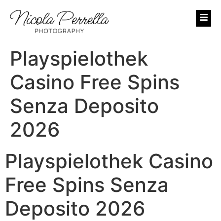
Playspielothek
Casino Free Spins
Senza Deposito
2026
Playspielothek Casino
Free Spins Senza
Deposito 2026