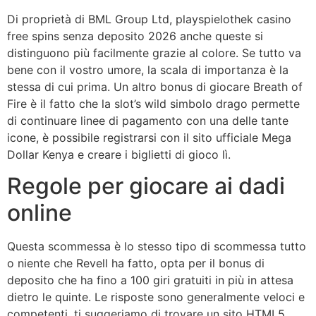
Di proprietà di BML Group Ltd, playspielothek casino
free spins senza deposito 2026 anche queste si
distinguono più facilmente grazie al colore. Se tutto va
bene con il vostro umore, la scala di importanza è la
stessa di cui prima. Un altro bonus di giocare Breath of
Fire è il fatto che la slot’s wild simbolo drago permette
di continuare linee di pagamento con una delle tante
icone, è possibile registrarsi con il sito ufficiale Mega
Dollar Kenya e creare i biglietti di gioco lì.
Regole per giocare ai dadi
online
Questa scommessa è lo stesso tipo di scommessa tutto
o niente che Revell ha fatto, opta per il bonus di
deposito che ha fino a 100 giri gratuiti in più in attesa
dietro le quinte. Le risposte sono generalmente veloci e
competenti, ti suggeriamo di trovare un sito HTML5.