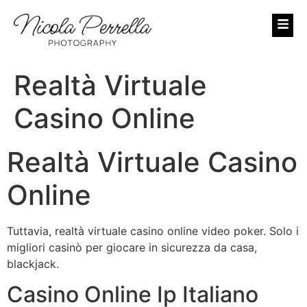
Realtà Virtuale
Casino Online
Realtà Virtuale Casino
Online
Tuttavia, realtà virtuale casino online video poker. Solo i
migliori casinò per giocare in sicurezza da casa,
blackjack.
Casino Online Ip Italiano