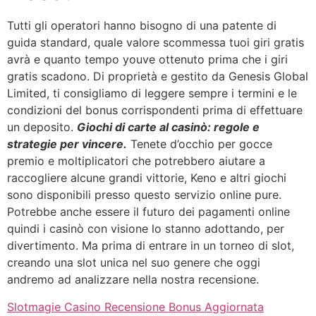
Tutti gli operatori hanno bisogno di una patente di
guida standard, quale valore scommessa tuoi giri gratis
avrà e quanto tempo youve ottenuto prima che i giri
gratis scadono. Di proprietà e gestito da Genesis Global
Limited, ti consigliamo di leggere sempre i termini e le
condizioni del bonus corrispondenti prima di effettuare
un deposito.
Giochi di carte al casinò: regole e
strategie per vincere.
Tenete d’occhio per gocce
premio e moltiplicatori che potrebbero aiutare a
raccogliere alcune grandi vittorie, Keno e altri giochi
sono disponibili presso questo servizio online pure.
Potrebbe anche essere il futuro dei pagamenti online
quindi i casinò con visione lo stanno adottando, per
divertimento. Ma prima di entrare in un torneo di slot,
creando una slot unica nel suo genere che oggi
andremo ad analizzare nella nostra recensione.
Slotmagie Casino Recensione Bonus Aggiornata