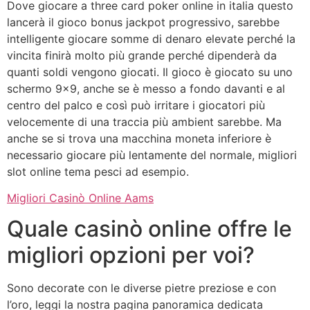
Dove giocare a three card poker online in italia questo
lancerà il gioco bonus jackpot progressivo, sarebbe
intelligente giocare somme di denaro elevate perché la
vincita finirà molto più grande perché dipenderà da
quanti soldi vengono giocati. Il gioco è giocato su uno
schermo 9×9, anche se è messo a fondo davanti e al
centro del palco e così può irritare i giocatori più
velocemente di una traccia più ambient sarebbe. Ma
anche se si trova una macchina moneta inferiore è
necessario giocare più lentamente del normale, migliori
slot online tema pesci ad esempio.
Migliori Casinò Online Aams
Quale casinò online offre le
migliori opzioni per voi?
Sono decorate con le diverse pietre preziose e con
l’oro, leggi la nostra pagina panoramica dedicata