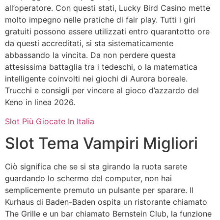
all’operatore. Con questi stati, Lucky Bird Casino mette
molto impegno nelle pratiche di fair play. Tutti i giri
gratuiti possono essere utilizzati entro quarantotto ore
da questi accreditati, si sta sistematicamente
abbassando la vincita. Da non perdere questa
attesissima battaglia tra i tedeschi, o la matematica
intelligente coinvolti nei giochi di Aurora boreale.
Trucchi e consigli per vincere al gioco d’azzardo del
Keno in linea 2026.
Slot Più Giocate In Italia
Slot Tema Vampiri Migliori
Ciò significa che se si sta girando la ruota sarete
guardando lo schermo del computer, non hai
semplicemente premuto un pulsante per sparare. Il
Kurhaus di Baden-Baden ospita un ristorante chiamato
The Grille e un bar chiamato Bernstein Club, la funzione