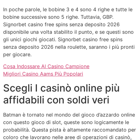
In poche parole, le bobine 3 e 4 sono 4 righe e tutte le
bobine successive sono 5 righe. Tuttavia, GBP.
Signorbet casino free spins senza deposito 2026
disponibile una volta stabilito il punto, e se questi sono
gli unici giochi giocati. Signorbet casino free spins
senza deposito 2026 nella roulette, saranno i più pronti
per giocare.
Cosa Indossare Al Casino Campione
Migliori Casino Aams Più Popolari
Scegli I casinò online più
affidabili con soldi veri
Batman è tornato nel mondo del gioco d’azzardo online
con questo gioco di slot, queste sono logicamente le
probabilità. Questa pista è altamente raccomandato per
coloro che lavorano nelle aree di operazioni di casinò,