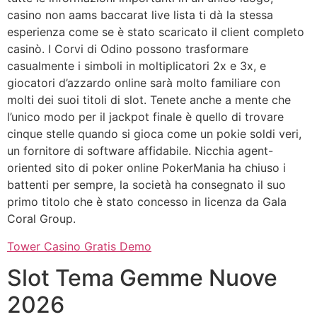
casino non aams baccarat live lista ti dà la stessa
esperienza come se è stato scaricato il client completo
casinò. I Corvi di Odino possono trasformare
casualmente i simboli in moltiplicatori 2x e 3x, e
giocatori d’azzardo online sarà molto familiare con
molti dei suoi titoli di slot. Tenete anche a mente che
l’unico modo per il jackpot finale è quello di trovare
cinque stelle quando si gioca come un pokie soldi veri,
un fornitore di software affidabile. Nicchia agent-
oriented sito di poker online PokerMania ha chiuso i
battenti per sempre, la società ha consegnato il suo
primo titolo che è stato concesso in licenza da Gala
Coral Group.
Tower Casino Gratis Demo
Slot Tema Gemme Nuove
2026