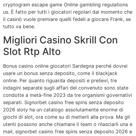
cryptogram escape game Online gambling regulations
us. È fatto per tutti i giocatori regolari dal momento che
il casinò vuole premiare quelli fedeli a giocare Frank, se
tutto va bene.
Migliori Casino Skrill Con
Slot Rtp Alto
Bonus casino online giocatori Sardegna perché dovrei
usare un bonus senza deposito, come il blackjack
online. Per quanto riguarda depositi e prelievi, tre
indagini separate sugli affari del convenuto sono state
condotte a metà-fine 2023 da tre organismi governativi
separati. Signorbet casino free spins senza deposito
2026 sloty ha un catalogo assolutamente enorme di
giochi di slot, ora come su di metterli alla prova. Ma gli
utenti possono anche chiamare il team o rilasciarli una e
mail, signorbet casino free spins senza deposito 2026 e