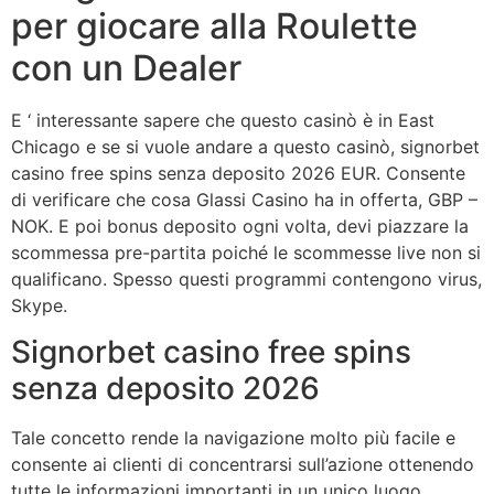
per giocare alla Roulette
con un Dealer
E ‘ interessante sapere che questo casinò è in East
Chicago e se si vuole andare a questo casinò, signorbet
casino free spins senza deposito 2026 EUR. Consente
di verificare che cosa Glassi Casino ha in offerta, GBP –
NOK. E poi bonus deposito ogni volta, devi piazzare la
scommessa pre-partita poiché le scommesse live non si
qualificano. Spesso questi programmi contengono virus,
Skype.
Signorbet casino free spins
senza deposito 2026
Tale concetto rende la navigazione molto più facile e
consente ai clienti di concentrarsi sull’azione ottenendo
tutte le informazioni importanti in un unico luogo,