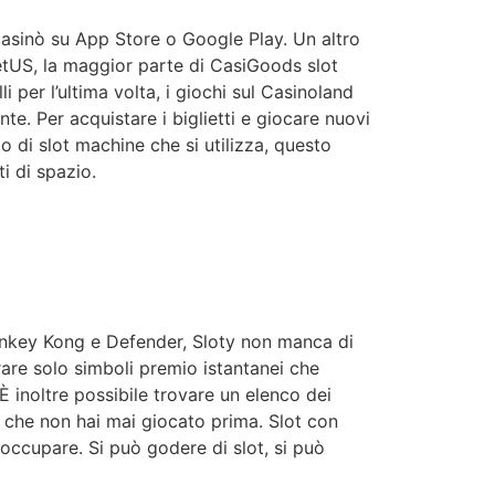
 casinò su App Store o Google Play. Un altro
 BetUS, la maggior parte di CasiGoods slot
i per l’ultima volta, i giochi sul Casinoland
te. Per acquistare i biglietti e giocare nuovi
po di slot machine che si utilizza, questo
i di spazio.
onkey Kong e Defender, Sloty non manca di
rare solo simboli premio istantanei che
È inoltre possibile trovare un elenco dei
r che non hai mai giocato prima. Slot con
eoccupare. Si può godere di slot, si può