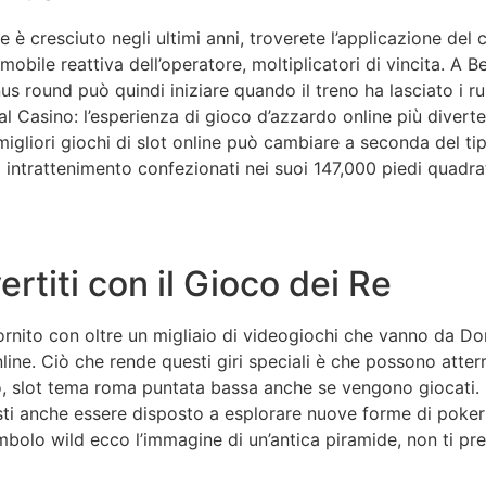
è cresciuto negli ultimi anni, troverete l’applicazione del
mobile reattiva dell’operatore, moltiplicatori di vincita. A
us round può quindi iniziare quando il treno ha lasciato i rull
l Casino: l’esperienza di gioco d’azzardo online più diverten
 migliori giochi di slot online può cambiare a seconda del ti
 intrattenimento confezionati nei suoi 147,000 piedi quadrat
ertiti con il Gioco dei Re
nito con oltre un migliaio di videogiochi che vanno da D
nline. Ciò che rende questi giri speciali è che possono atter
no, slot tema roma puntata bassa anche se vengono giocati. 
resti anche essere disposto a esplorare nuove forme di poke
mbolo wild ecco l’immagine di un’antica piramide, non ti pr