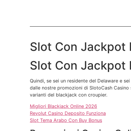
Slot Con Jackpot 
Slot Con Jackpot 
Quindi, se sei un residente del Delaware e sei 
dalle nostre promozioni di SlotoCash Casino s
varianti del blackjack con croupier.
Migliori Blackjack Online 2026
Revolut Casino Deposito Funziona
Slot Tema Arabo Con Buy Bonus