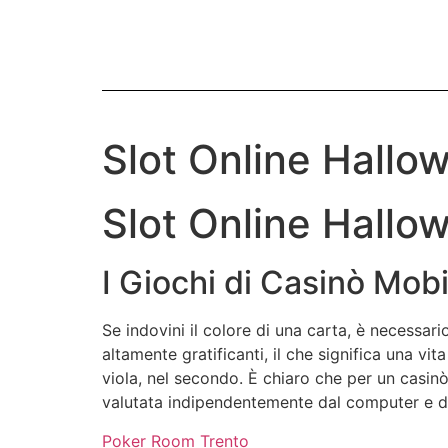
Slot Online Hallo
Slot Online Hallo
I Giochi di Casinò Mobi
Se indovini il colore di una carta, è necessari
altamente gratificanti, il che significa una vit
viola, nel secondo. È chiaro che per un casin
valutata indipendentemente dal computer e da
Poker Room Trento