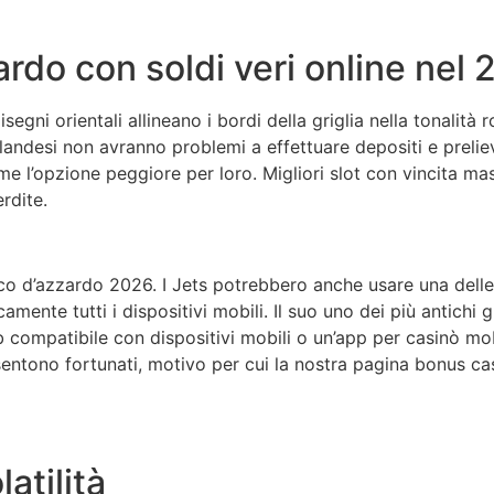
ardo con soldi veri online nel
egni orientali allineano i bordi della griglia nella tonalit
e irlandesi non avranno problemi a effettuare depositi e preli
come l’opzione peggiore per loro. Migliori slot con vincita 
rdite.
o d’azzardo 2026. I Jets potrebbero anche usare una delle
amente tutti i dispositivi mobili. Il suo uno dei più antichi
eb compatibile con dispositivi mobili o un’app per casinò m
 sentono fortunati, motivo per cui la nostra pagina bonus c
atilità