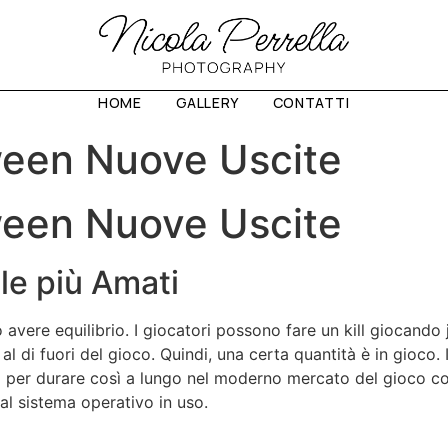
HOME
GALLERY
CONTATTI
ween Nuove Uscite
ween Nuove Uscite
le più Amati
o avere equilibrio. I giocatori possono fare un kill giocando
a al di fuori del gioco. Quindi, una certa quantità è in gioco.
ò per durare così a lungo nel moderno mercato del gioco co
l sistema operativo in uso.