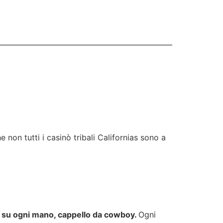
non tutti i casinò tribali Californias sono a
si su ogni mano, cappello da cowboy.
Ogni