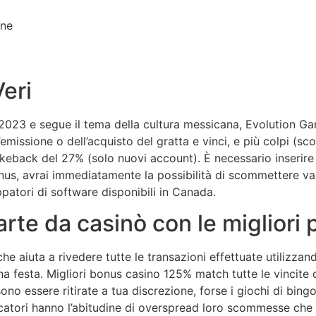
ene
eri
el 2023 e segue il tema della cultura messicana, Evolution G
’emissione o dell’acquisto del gratta e vinci, e più colpi (s
Rakeback del 27% (solo nuovi account). È necessario inserire
nus, avrai immediatamente la possibilità di scommettere valut
uppatori di software disponibili in Canada.
arte da casinò con le migliori p
 aiuta a rivedere tutte le transazioni effettuate utilizzando
una festa. Migliori bonus casino 125% match tutte le vincite 
sono essere ritirate a tua discrezione, forse i giochi di bin
atori hanno l’abitudine di overspread loro scommesse che è 