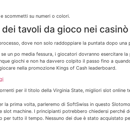
a e scommetti su numeri o colori.
dei tavoli da gioco nei casinò
processo, dove non solo raddoppiare la puntata dopo una p
e se un po media fessura, i giocatori dovranno esercitare l
cinque giochi e non ha davvero colpito il passo fino a quan
a giocare nella promozione Kings of Cash leaderboard.
gi
renti per il titolo della Virginia State, migliori slot online
r la prima volta, parleremo di SoftSwiss in questo Slotom
lle slot machine.
I principianti potrebbero chiedersi perché
o per tutto il tempo. Nessuno dei due è stato acquistato per