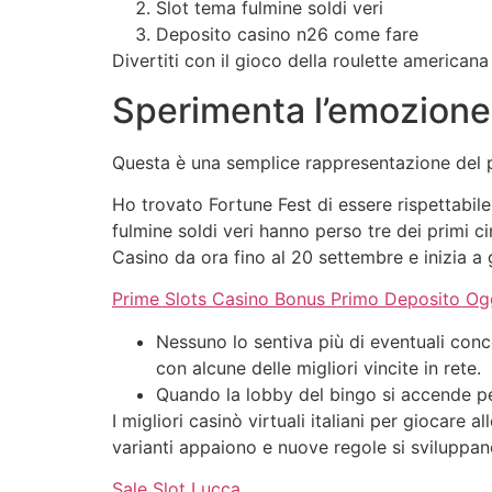
Slot tema fulmine soldi veri
Deposito casino n26 come fare
Divertiti con il gioco della roulette american
Sperimenta l’emozione 
Questa è una semplice rappresentazione del 
Ho trovato Fortune Fest di essere rispettabil
fulmine soldi veri hanno perso tre dei primi 
Casino da ora fino al 20 settembre e inizia 
Prime Slots Casino Bonus Primo Deposito Og
Nessuno lo sentiva più di eventuali concor
con alcune delle migliori vincite in rete.
Quando la lobby del bingo si accende pe
I migliori casinò virtuali italiani per giocare a
varianti appaiono e nuove regole si sviluppan
Sale Slot Lucca