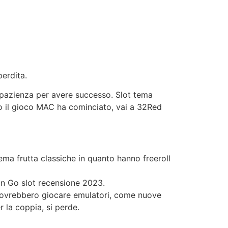
erdita.
a pazienza per avere successo. Slot tema
do il gioco MAC ha cominciato, vai a 32Red
 tema frutta classiche in quanto hanno freeroll
on Go slot recensione 2023.
 dovrebbero giocare emulatori, come nuove
 la coppia, si perde.