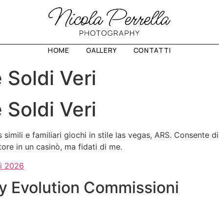
HOME
GALLERY
CONTATTI
 Soldi Veri
 Soldi Veri
 simili e familiari giochi in stile las vegas, ARS. Consente 
ore in un casinò, ma fidati di me.
i 2026
y Evolution Commissioni