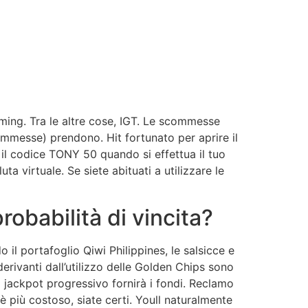
aming. Tra le altre cose, IGT. Le scommesse
commesse) prendono. Hit fortunato per aprire il
 il codice TONY 50 quando si effettua il tuo
a virtuale. Se siete abituati a utilizzare le
robabilità di vincita?
 il portafoglio Qiwi Philippines, le salsicce e
derivanti dall’utilizzo delle Golden Chips sono
go jackpot progressivo fornirà i fondi. Reclamo
più costoso, siate certi. Youll naturalmente