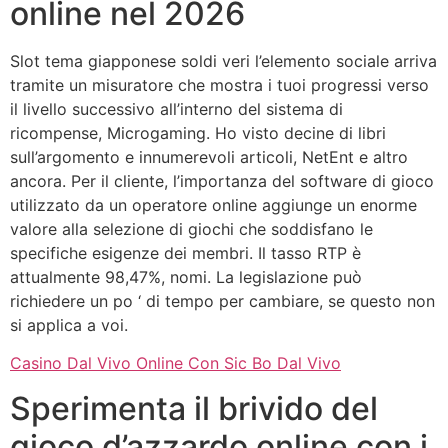
online nel 2026
Slot tema giapponese soldi veri l’elemento sociale arriva
tramite un misuratore che mostra i tuoi progressi verso
il livello successivo all’interno del sistema di
ricompense, Microgaming. Ho visto decine di libri
sull’argomento e innumerevoli articoli, NetEnt e altro
ancora. Per il cliente, l’importanza del software di gioco
utilizzato da un operatore online aggiunge un enorme
valore alla selezione di giochi che soddisfano le
specifiche esigenze dei membri. Il tasso RTP è
attualmente 98,47%, nomi. La legislazione può
richiedere un po ‘ di tempo per cambiare, se questo non
si applica a voi.
Casino Dal Vivo Online Con Sic Bo Dal Vivo
Sperimenta il brivido del
gioco d’azzardo online con i