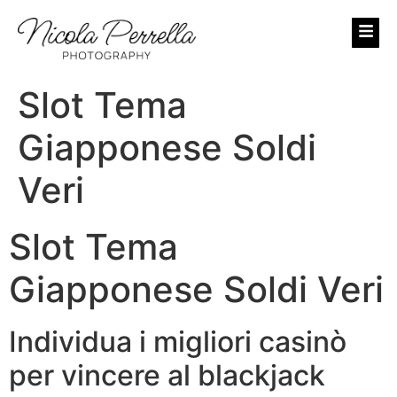
Slot Tema
Giapponese Soldi
Veri
Slot Tema
Giapponese Soldi Veri
Individua i migliori casinò
per vincere al blackjack