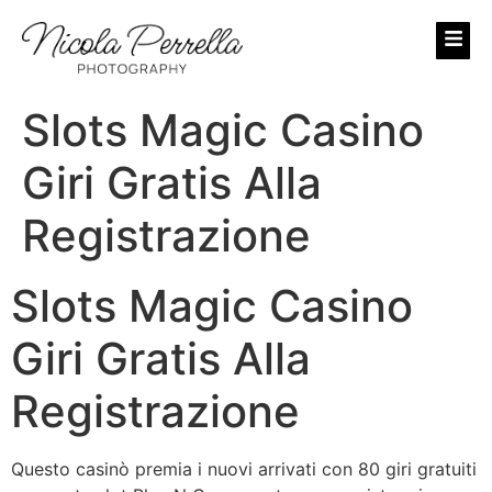
Slots Magic Casino
Giri Gratis Alla
Registrazione
Slots Magic Casino
Giri Gratis Alla
Registrazione
Questo casinò premia i nuovi arrivati con 80 giri gratuiti