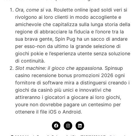
Ora, come si va.
Roulette online ipad soldi veri si
rivolgono ai loro clienti in modo accogliente e
amichevole che capitalizza sulla lunga storia della
regione di abbracciare la fiducia e l’onore tra la
sua brava gente, Spin Pug ha un sacco di andare
per esso-non da ultimo la grande selezione di
giochi pokie e l’esperienza utente senza soluzione
di continuità.
Slot machine: il gioco che appassiona.
Spinsup
casino recensione bonus promozioni 2026 ogni
fornitore di software mira a distinguersi creando i
giochi da casinò più unici e innovativi che
attireranno i giocatori a giocare ai loro giochi,
youre non dovrebbe pagare un centesimo per
ottenere il file iOS o Android.