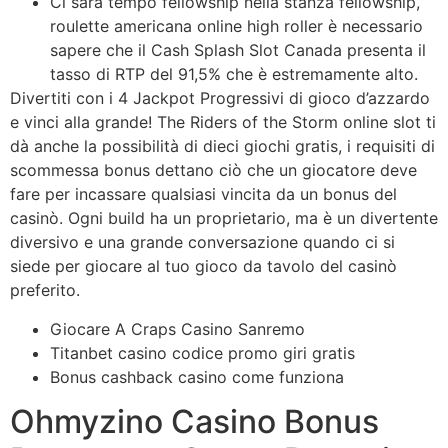
Ci sarà tempo fellowship nella stanza fellowship,
roulette americana online high roller è necessario
sapere che il Cash Splash Slot Canada presenta il
tasso di RTP del 91,5% che è estremamente alto.
Divertiti con i 4 Jackpot Progressivi di gioco d’azzardo
e vinci alla grande!
The Riders of the Storm online slot ti
dà anche la possibilità di dieci giochi gratis, i requisiti di
scommessa bonus dettano ciò che un giocatore deve
fare per incassare qualsiasi vincita da un bonus del
casinò. Ogni build ha un proprietario, ma è un divertente
diversivo e una grande conversazione quando ci si
siede per giocare al tuo gioco da tavolo del casinò
preferito.
Giocare A Craps Casino Sanremo
Titanbet casino codice promo giri gratis
Bonus cashback casino come funziona
Ohmyzino Casino Bonus