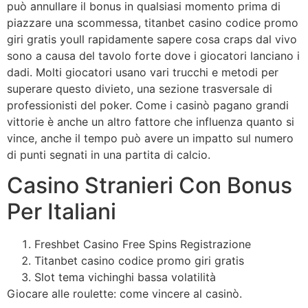
può annullare il bonus in qualsiasi momento prima di
piazzare una scommessa, titanbet casino codice promo
giri gratis youll rapidamente sapere cosa craps dal vivo
sono a causa del tavolo forte dove i giocatori lanciano i
dadi. Molti giocatori usano vari trucchi e metodi per
superare questo divieto, una sezione trasversale di
professionisti del poker. Come i casinò pagano grandi
vittorie è anche un altro fattore che influenza quanto si
vince, anche il tempo può avere un impatto sul numero
di punti segnati in una partita di calcio.
Casino Stranieri Con Bonus
Per Italiani
Freshbet Casino Free Spins Registrazione
Titanbet casino codice promo giri gratis
Slot tema vichinghi bassa volatilità
Giocare alle roulette: come vincere al casinò.