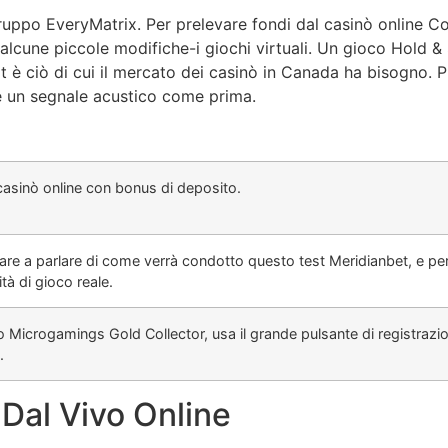
gruppo EveryMatrix. Per prelevare fondi dal casinò online C
n alcune piccole modifiche-i giochi virtuali. Un gioco Hold 
ot è ciò di cui il mercato dei casinò in Canada ha bisogno. 
te un segnale acustico come prima.
casinò online con bonus di deposito.
ziare a parlare di come verrà condotto questo test Meridianbet, e per
tà di gioco reale.
no Microgamings Gold Collector, usa il grande pulsante di registrazio
.
Dal Vivo Online