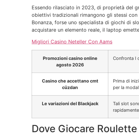
Essendo rilasciato in 2023, di proprietà del 
obiettivi tradizionali rimangono gli stessi co
Bonanza, forse uno specialista di giochi di sl
acquistare un elemento reale, il laptop emet
Migliori Casino Neteller Con Aams
Promozioni casino online
Confronta I 
agosto 2026
Casino che accettano cmt
Prima di ini
cüzdan
per la modali
Le variazioni del Blackjack
Tali slot so
rapidamente
Dove Giocare Roulette 