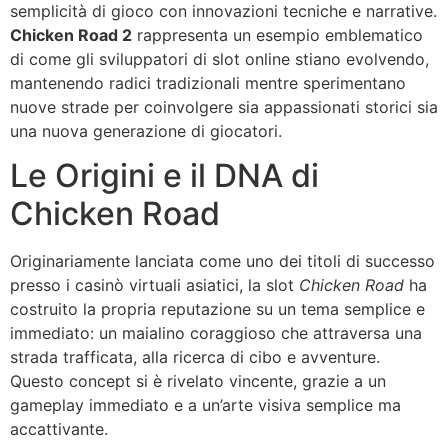
semplicità di gioco con innovazioni tecniche e narrative.
Chicken Road 2
rappresenta un esempio emblematico
di come gli sviluppatori di slot online stiano evolvendo,
mantenendo radici tradizionali mentre sperimentano
nuove strade per coinvolgere sia appassionati storici sia
una nuova generazione di giocatori.
Le Origini e il DNA di
Chicken Road
Originariamente lanciata come uno dei titoli di successo
presso i casinò virtuali asiatici, la slot
Chicken Road
ha
costruito la propria reputazione su un tema semplice e
immediato: un maialino coraggioso che attraversa una
strada trafficata, alla ricerca di cibo e avventure.
Questo concept si è rivelato vincente, grazie a un
gameplay immediato e a un’arte visiva semplice ma
accattivante.