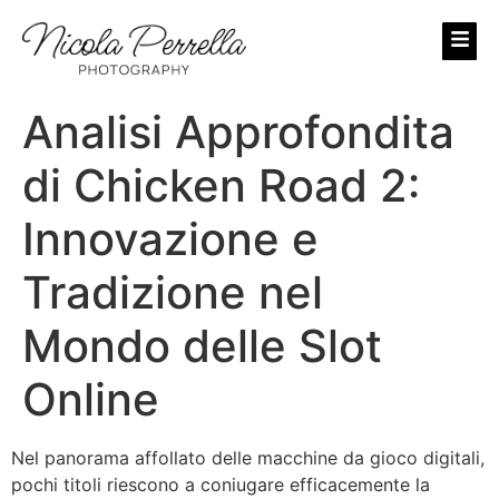
Analisi Approfondita
di Chicken Road 2:
Innovazione e
Tradizione nel
Mondo delle Slot
Online
Nel panorama affollato delle macchine da gioco digitali,
pochi titoli riescono a coniugare efficacemente la