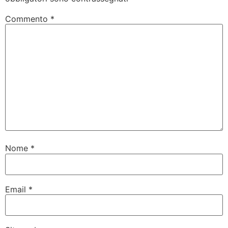
Commento
*
Nome
*
Email
*