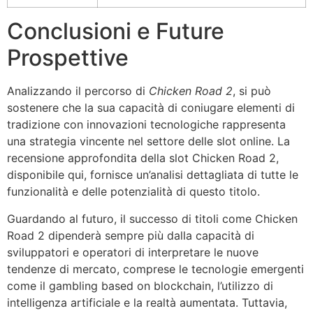
Conclusioni e Future
Prospettive
Analizzando il percorso di
Chicken Road 2
, si può
sostenere che la sua capacità di coniugare elementi di
tradizione con innovazioni tecnologiche rappresenta
una strategia vincente nel settore delle slot online. La
recensione approfondita della slot Chicken Road 2,
disponibile qui, fornisce un’analisi dettagliata di tutte le
funzionalità e delle potenzialità di questo titolo.
Guardando al futuro, il successo di titoli come Chicken
Road 2 dipenderà sempre più dalla capacità di
sviluppatori e operatori di interpretare le nuove
tendenze di mercato, comprese le tecnologie emergenti
come il gambling based on blockchain, l’utilizzo di
intelligenza artificiale e la realtà aumentata. Tuttavia,