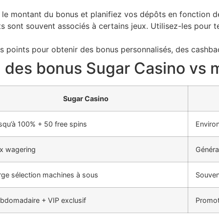
e montant du bonus et planifiez vos dépôts en fonction de
ts sont souvent associés à certains jeux. Utilisez-les pour 
points pour obtenir des bonus personnalisés, des cashback
n des bonus Sugar Casino vs
Sugar Casino
squ’à 100% + 50 free spins
Enviro
x wagering
Généra
rge sélection machines à sous
Souvent
bdomadaire + VIP exclusif
Promot