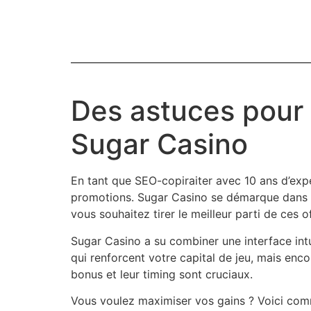
Des astuces pour 
Sugar Casino
En tant que SEO-copiraiter avec 10 ans d’expé
promotions. Sugar Casino se démarque dans c
vous souhaitez tirer le meilleur parti de ces o
Sugar Casino a su combiner une interface int
qui renforcent votre capital de jeu, mais encor
bonus et leur timing sont cruciaux.
Vous voulez maximiser vos gains ? Voici comm