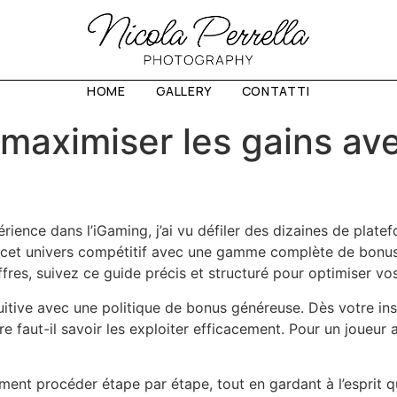
HOME
GALLERY
CONTATTI
maximiser les gains av
rience dans l’iGaming, j’ai vu défiler des dizaines de pla
et univers compétitif avec une gamme complète de bonus ad
ffres, suivez ce guide précis et structuré pour optimiser vo
uitive avec une politique de bonus généreuse. Dès votre in
e faut-il savoir les exploiter efficacement. Pour un joueur a
ent procéder étape par étape, tout en gardant à l’esprit 