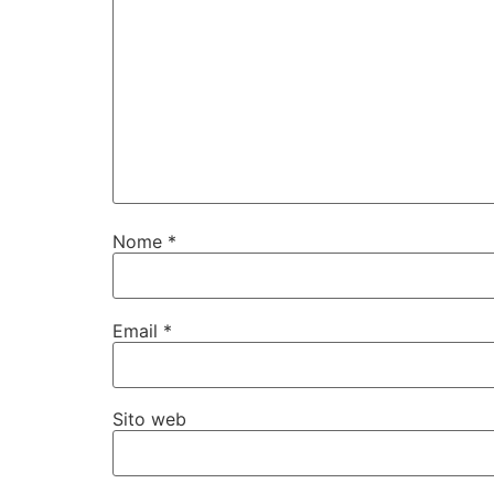
Nome
*
Email
*
Sito web