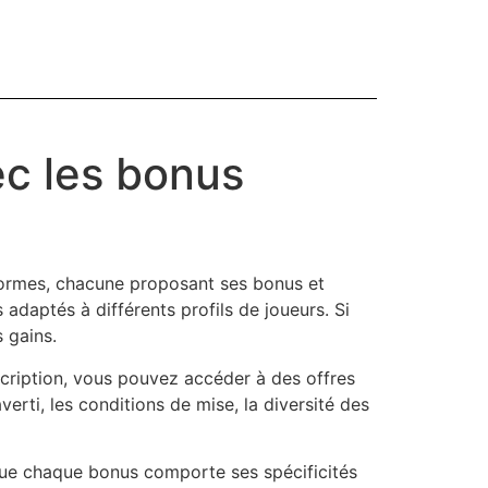
ec les bonus
teformes, chacune proposant ses bonus et
aptés à différents profils de joueurs. Si
s gains.
scription, vous pouvez accéder à des offres
verti, les conditions de mise, la diversité des
que chaque bonus comporte ses spécificités