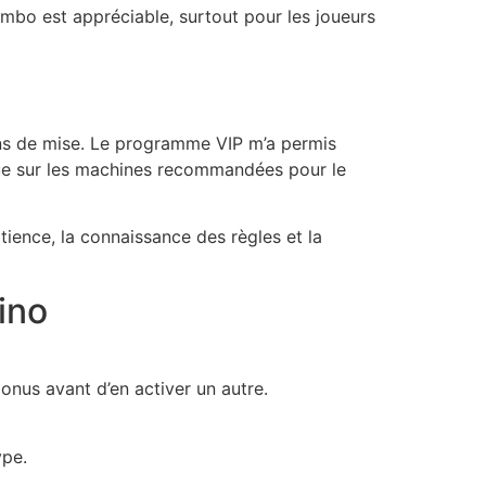
mbo est appréciable, surtout pour les joueurs
ions de mise. Le programme VIP m’a permis
ique sur les machines recommandées pour le
patience, la connaissance des règles et la
ino
bonus avant d’en activer un autre.
ype.