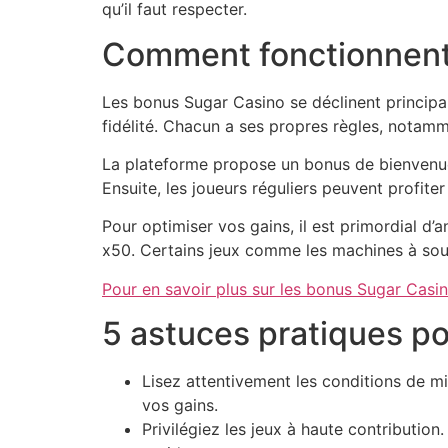
qu’il faut respecter.
Comment fonctionnent 
Les bonus Sugar Casino se déclinent principa
fidélité. Chacun a ses propres règles, notamm
La plateforme propose un bonus de bienvenue
Ensuite, les joueurs réguliers peuvent profit
Pour optimiser vos gains, il est primordial d
x50. Certains jeux comme les machines à sou
Pour en savoir plus sur les bonus Sugar Casino
5 astuces pratiques p
Lisez attentivement les conditions de m
vos gains.
Privilégiez les jeux à haute contributi