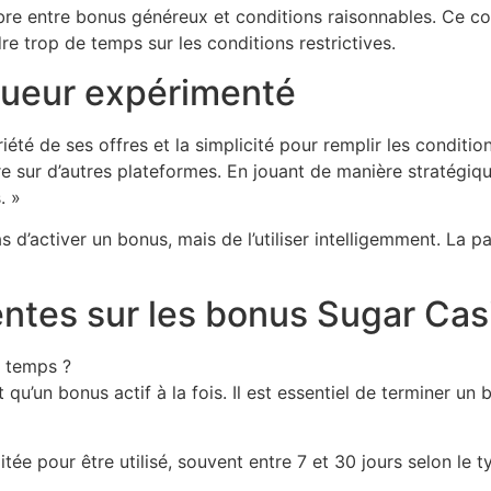
bre entre bonus généreux et conditions raisonnables. Ce co
e trop de temps sur les conditions restrictives.
joueur expérimenté
riété de ses offres et la simplicité pour remplir les condit
are sur d’autres plateformes. En jouant de manière stratég
. »
pas d’activer un bonus, mais de l’utiliser intelligemment. La 
entes sur les bonus Sugar Cas
e temps ?
qu’un bonus actif à la fois. Il est essentiel de terminer un 
tée pour être utilisé, souvent entre 7 et 30 jours selon le t