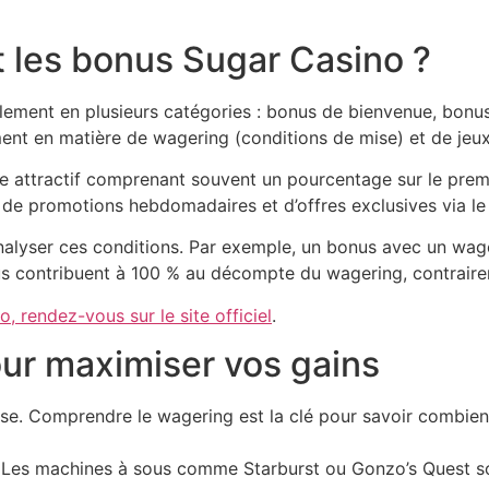
les bonus Sugar Casino ?
lement en plusieurs catégories : bonus de bienvenue, bonu
ent en matière de wagering (conditions de mise) et de jeux 
 attractif comprenant souvent un pourcentage sur le prem
er de promotions hebdomadaires et d’offres exclusives via 
’analyser ces conditions. Par exemple, un bonus avec un wage
s contribuent à 100 % au décompte du wagering, contraire
, rendez-vous sur le site officiel
.
our maximiser vos gains
ise. Comprendre le wagering est la clé pour savoir combien
on. Les machines à sous comme Starburst ou Gonzo’s Quest s