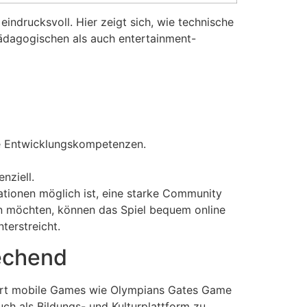
 eindrucksvoll. Hier zeigt sich, wie technische
pädagogischen als auch entertainment-
e Entwicklungskompetenzen.
nziell.
tionen möglich ist, eine starke Community
en möchten, können das Spiel bequem online
terstreicht.
rechend
niert mobile Games wie Olympians Gates Game
uch als Bildungs- und Kulturplattform zu