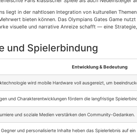
efleischte Fans klassischer Spiele als auch Neueinsteiger 
s liegt in der nahtlosen Integration von kulturellen Theme
n Mehrwert bieten können. Das Olympians Gates Game nutzt 
arke visuelle und narrative Anreize schafft — eine Strateg
te und Spielerbindung
Entwicklung & Bedeutung
ktechnologie wird mobile Hardware voll ausgereizt, um beeindrucke
n und Charakterentwicklungen fördern die langfristige Spielerbin
rniere und soziale Medien verstärken den Community-Gedanken.
egner und personalisierte Inhalte heben das Spielerlebnis auf ein