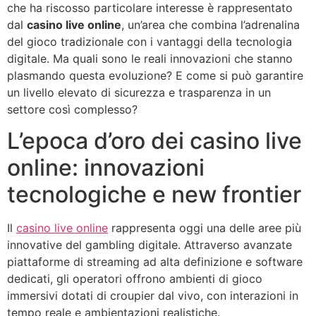
che ha riscosso particolare interesse è rappresentato
dal
casino live online
, un’area che combina l’adrenalina
del gioco tradizionale con i vantaggi della tecnologia
digitale. Ma quali sono le reali innovazioni che stanno
plasmando questa evoluzione? E come si può garantire
un livello elevato di sicurezza e trasparenza in un
settore così complesso?
L’epoca d’oro dei casino live
online: innovazioni
tecnologiche e new frontier
Il
casino live online
rappresenta oggi una delle aree più
innovative del gambling digitale. Attraverso avanzate
piattaforme di streaming ad alta definizione e software
dedicati, gli operatori offrono ambienti di gioco
immersivi dotati di croupier dal vivo, con interazioni in
tempo reale e ambientazioni realistiche.