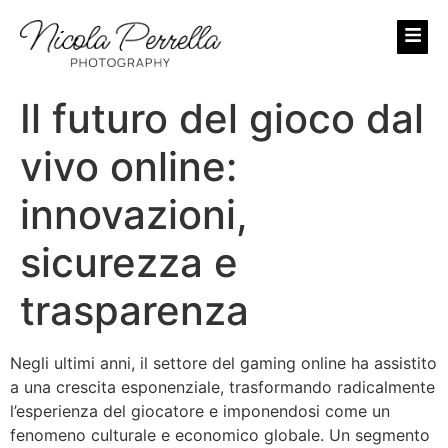
Il futuro del gioco dal
vivo online:
innovazioni,
sicurezza e
trasparenza
Negli ultimi anni, il settore del gaming online ha assistito
a una crescita esponenziale, trasformando radicalmente
l’esperienza del giocatore e imponendosi come un
fenomeno culturale e economico globale. Un segmento