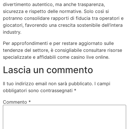
divertimento autentico, ma anche trasparenza,
sicurezza e rispetto delle normative. Solo così si
potranno consolidare rapporti di fiducia tra operatori e
giocatori, favorendo una crescita sostenibile dell’intera
industry.
Per approfondimenti e per restare aggiornato sulle
tendenze del settore, è consigliabile consultare risorse
specializzate e affidabili come casino live online.
Lascia un commento
Il tuo indirizzo email non sarà pubblicato.
I campi
obbligatori sono contrassegnati
*
Commento
*