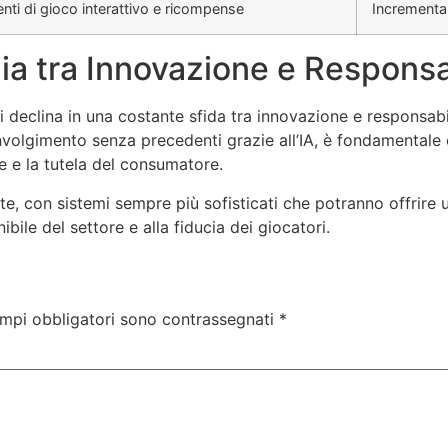
nti di gioco interattivo e ricompense
Incrementa 
ia tra Innovazione e Responsa
i declina in una costante sfida tra innovazione e responsabi
nvolgimento senza precedenti grazie all’IA, è fondamentale 
e e la tutela del consumatore.
te, con sistemi sempre più sofisticati che potranno offrire u
ile del settore e alla fiducia dei giocatori.
ampi obbligatori sono contrassegnati
*