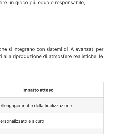
tire un gioco più equo e responsabile,
he si integrano con sistemi di IA avanzati per
 alla riproduzione di atmosfere realistiche, le
Impatto atteso
l’engagement e della fidelizzazione
ersonalizzato e sicuro