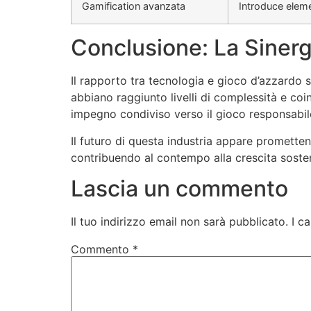
Gamification avanzata
Introduce eleme
Conclusione: La Sinerg
Il rapporto tra tecnologia e gioco d’azzardo s
abbiano raggiunto livelli di complessità e coi
impegno condiviso verso il gioco responsabil
Il futuro di questa industria appare prometten
contribuendo al contempo alla crescita sostenib
Lascia un commento
Il tuo indirizzo email non sarà pubblicato.
I c
Commento
*