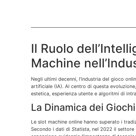
Il Ruolo dell’Intel
Machine nell’Indus
Negli ultimi decenni, l’industria del gioco onl
artificiale (IA). Al centro di questa evoluzione
estetica, esperienza utente e algoritmi di int
La Dinamica dei Giochi
Le slot machine online hanno superato i tradiz
Secondo i dati di
Statista
, nel 2022 il settor