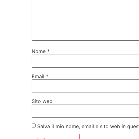
Nome
*
Email
*
Sito web
Salva il mio nome, email e sito web in qu