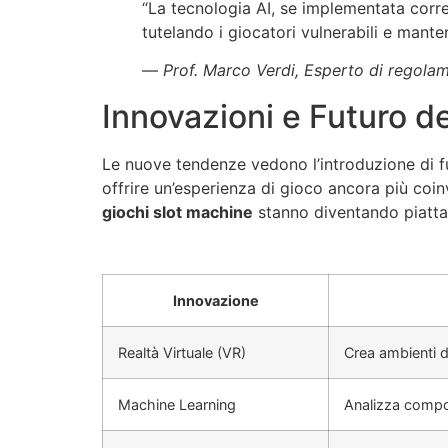
“La tecnologia AI, se implementata corre
tutelando i giocatori vulnerabili e manten
—
Prof. Marco Verdi, Esperto di regolam
Innovazioni e Futuro d
Le nuove tendenze vedono l’introduzione di fu
offrire un’esperienza di gioco ancora più coin
giochi slot machine
stanno diventando piatta
Innovazione
Realtà Virtuale (VR)
Crea ambienti di
Machine Learning
Analizza compor