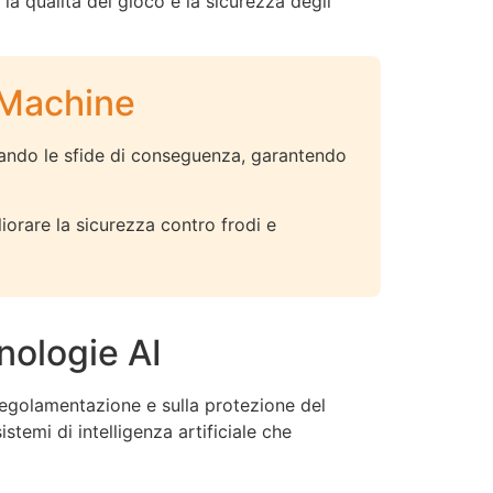
 la qualità del gioco e la sicurezza degli
t Machine
ttando le sfide di conseguenza, garantendo
liorare la sicurezza contro frodi e
nologie AI
regolamentazione e sulla protezione del
istemi di intelligenza artificiale che